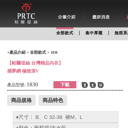
|
|
全部款式
集中厚襯
無痕系
+
產品介紹
>
全部款式
>
1830
【帕爾堤絲 台灣精品內衣】
捕夢網 極致深V
1830
下載
產品型號:
商品規格
商品特色
♦尺寸：
​B、C 3
2-38 褲M、L