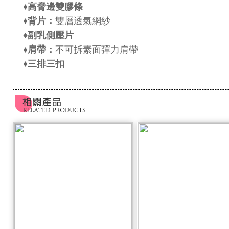
♦
高脅邊雙膠條
♦背片：
雙層透氣網紗
♦
副乳側壓片
♦肩帶：
不可拆素面彈力肩帶
♦
三排三扣