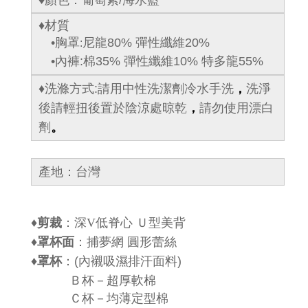
♦顏色：葡萄紫/海水藍
♦材質
•胸罩
尼龍80% 彈性纖維20%
:
•內褲
:
棉35% 彈性纖維10% 特多龍55%
♦洗滌方式:請用中性洗潔劑冷水手洗
，
洗淨
後請輕扭後置於陰涼處晾乾
，
請勿使用漂白
劑
。
產地：台灣
♦
剪裁
：
深
V
低脊心
Ｕ型美背
♦
罩杯面
：捕夢網 圓形蕾絲
♦
罩杯
：
(內襯吸濕排汗面料)
Ｂ杯－超厚軟棉
Ｃ杯－均薄定型棉